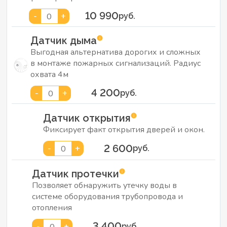
10 990
-
+
0
руб.
Датчик дыма
Выгодная альтернатива дорогих и сложных
в монтаже пожарных сигнализаций. Радиус
охвата 4м
4 200
-
+
0
руб.
Датчик открытия
Фиксирует факт открытия дверей и окон.
2 600
-
+
0
руб.
Датчик протечки
Позволяет обнаружить утечку воды в
системе оборудования трубопровода и
отопления
3 400
-
+
0
руб.