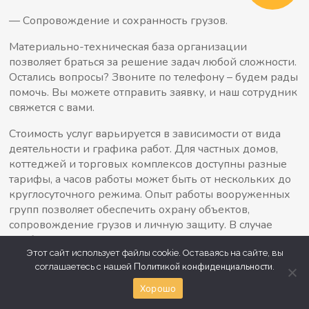
— Сопровождение и сохранность грузов.
Материально-техническая база организации
позволяет браться за решение задач любой сложности.
Остались вопросы? Звоните по телефону – будем рады
помочь. Вы можете отправить заявку, и наш сотрудник
свяжется с вами.
Стоимость услуг варьируется в зависимости от вида
деятельности и графика работ. Для частных домов,
коттеджей и торговых комплексов доступны разные
тарифы, а часов работы может быть от нескольких до
круглосуточного режима. Опыт работы вооруженных
групп позволяет обеспечить
охрану объектов,
сопровождение грузов и личную защиту. В случае
необходимости, возможна подготовка персонала с
оружием и спецсредствами для постов на территории
Этот сайт использует файлы cookie. Оставаясь на сайте, вы
Политикой конфиденциальности
соглашаетесь с нашей
.
банков, гостиниц и ночных клубов.
Хорошо
Заполните форму обратной связи и получите