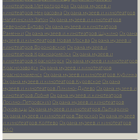
кинотеатров Метрогородок
Охрана музеев и
кинотеатров Некрасовка
Охрана музеев и кинотеатров
Нагатинский Затон
Охрана музеев и кинотеатров
Северное Бутово
Охрана музеев и кинотеатров
Раменки
Охрана музеев и кинотеатров Щукино
Охрана
музеев и кинотеатров Новая Москва
Охрана музеев и
кинотеатров Вороновское
Охрана музеев и
кинотеатров Красноармейск
Охрана музеев и
кинотеатров Красногорск
Охрана музеев и кинотеатров
Краснозаводск
Охрана музеев и кинотеатров
Краснознаменск
Охрана музеев и кинотеатров Кубинка
Охрана музеев и кинотеатров Куровское
Охрана
музеев и кинотеатров Ликино-Дулево
Охрана музеев и
кинотеатров Лобня
Охрана музеев и кинотеатров
Лосино-Петровский
Охрана музеев и кинотеатров
Луховицы
Охрана музеев и кинотеатров Лыткарино
Охрана музеев и кинотеатров Тверской
Охрана музеев
и кинотеатров Коптево
Охрана музеев и кинотеатров
ЗАО