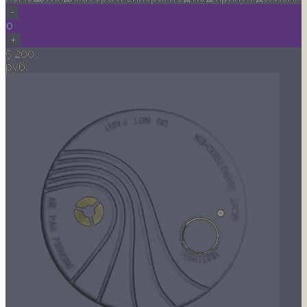
-
0
+
5 200
руб.