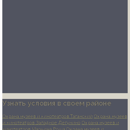
Узнать условия в своем районе
Охрана музеев и кинотеатров Таганский
Охрана музеев
и кинотеатров Западное Дегунино
Охрана музеев и
кинотеатров Марьина Роща
Охрана музеев и