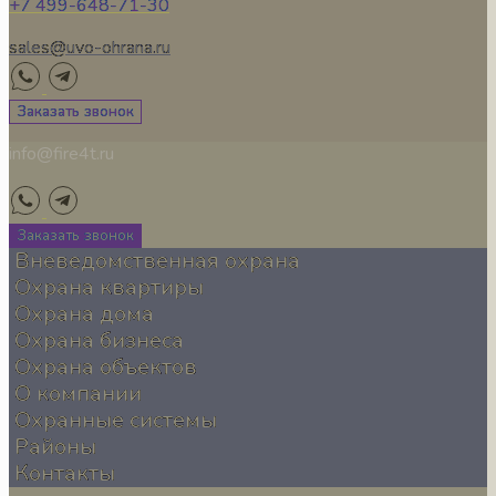
+7 499-648-71-30
sales@uvo-ohrana.ru
Заказать звонок
info@fire4t.ru
Заказать звонок
Вневедомственная охрана
Охрана квартиры
Охрана дома
Охрана бизнеса
Охрана объектов
О компании
Охранные системы
Районы
Контакты