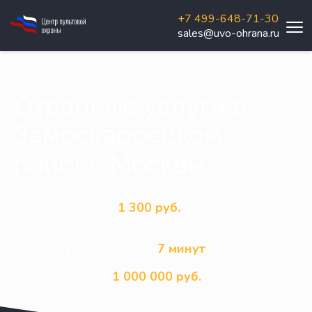
+7 499-648-71-30
sales@uvo-ohrana.ru
Охранные услуги в
Замоскворецком
районе Москвы
1 300 руб.
Стоимость в месяц от
Определим ближайший к вам экипаж ГБР.
7 минут
Расчетное время прибытия до
1 000 000 руб.
Ответственность до