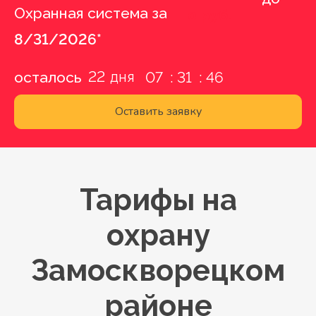
Охранная система за
0 руб.
8/31/2026*
22
осталось
07
31
45
Оставить заявку
Тарифы на
охрану
Замоскворецком
районе