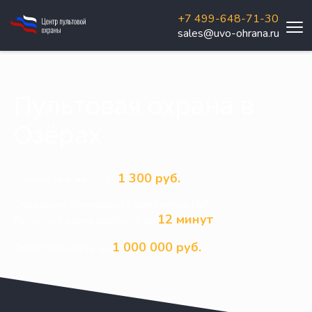
+7 499-648-71-30
sales@uvo-ohrana.ru
Пультовая охрана в
Озёрах
1 300 руб.
Стоимость в месяц от
Определим ближайший к вам экипаж ГБР.
12 минут
Расчетное время прибытия до
1 000 000 руб.
Ответственность до