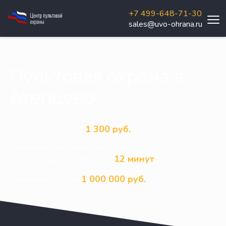
+7 499-648-71-30
sales@uvo-ohrana.ru
Пультовая охрана в
Атепцево
1 300 руб.
Стоимость в месяц от
Определим ближайший к вам экипаж ГБР.
12 минут
Расчетное время прибытия до
1 000 000 руб.
Ответственность до