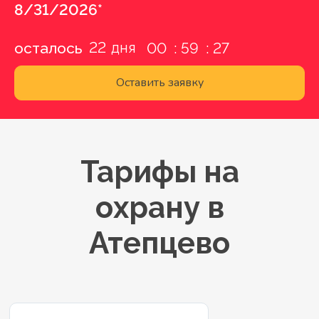
8/31/2026*
22
осталось
00
59
26
Оставить заявку
Тарифы на
охрану в
Атепцево