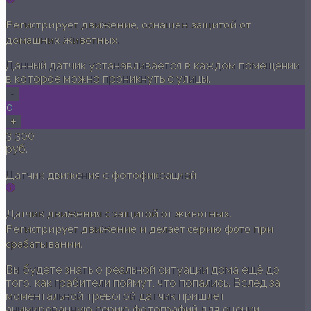
Регистрирует движение, оснащен защитой от
домашних животных.
Данный датчик устанавливается в каждом помещении,
в которое можно проникнуть с улицы.
-
0
+
3 300
руб.
Датчик движения с фотофиксацией
Датчик движения с защитой от животных.
Регистрирует движение и делает серию фото при
срабатывании.
Вы будете знать о реальной ситуации дома ещё до
того, как грабители поймут, что попались. Вслед за
моментальной тревогой датчик пришлёт
анимированную серию фотографий для оценки