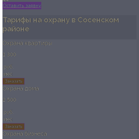
Оставить заявку
Тарифы на охрану в Сосенском
районе
Охрана квартиры
1 300
руб.
мес
Заказать
Охрана дома
2 500
руб.
мес
Заказать
Охрана бизнеса