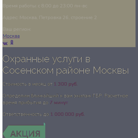
Время работы:
с 8:00 до 23:00 пн-вс
Адрес:
Москва, Петровка 26, строение 2
Ваш регион:
Москва
Охранные услуги в
Сосенском районе Москвы
Стоимость в месяц от
1 300 руб.
Определим ближайший к вам экипаж ГБР. Расчетное
время прибытия до
7 минут
Ответственность до
1 000 000 руб.