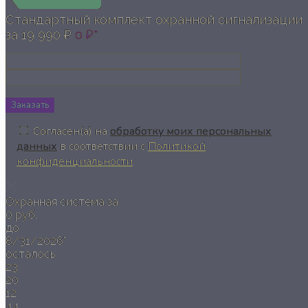
Стандартный комплект охранной сигнализации
за
19 990 ₽
0 ₽*
Заказать
Согласен(а) на
обработку моих персональных
данных
в соответствии с
Политикой
конфиденциальности
Охранная система за
0 руб.
до
8/31/2026*
осталось
23
20
12
43