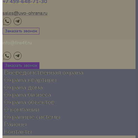
+7 499-648-71-30
sales@uvo-ohrana.ru
Заказать звонок
info@fire4t.ru
Заказать звонок
Вневедомственная охрана
Охрана квартиры
Охрана дома
Охрана бизнеса
Охрана объектов
О компании
Охранные системы
Районы
Контакты