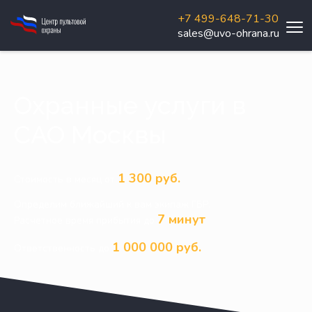
+7 499-648-71-30
sales@uvo-ohrana.ru
Охранные услуги в
САО Москвы
1 300 руб.
Стоимость в месяц от
Определим ближайший к вам экипаж ГБР.
7 минут
Расчетное время прибытия до
1 000 000 руб.
Ответственность до