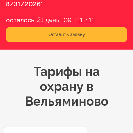
8/31/2026*
21
осталось
09
11
10
Оставить заявку
Тарифы на
охрану в
Вельяминово