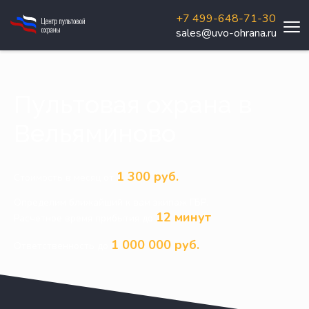
+7 499-648-71-30
sales@uvo-ohrana.ru
Пультовая охрана в
Вельяминово
1 300 руб.
Стоимость в месяц от
Определим ближайший к вам экипаж ГБР.
12 минут
Расчетное время прибытия до
1 000 000 руб.
Ответственность до