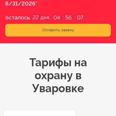
8/31/2026*
22
осталось
04
56
06
Оставить заявку
Тарифы на
охрану в
Уваровке