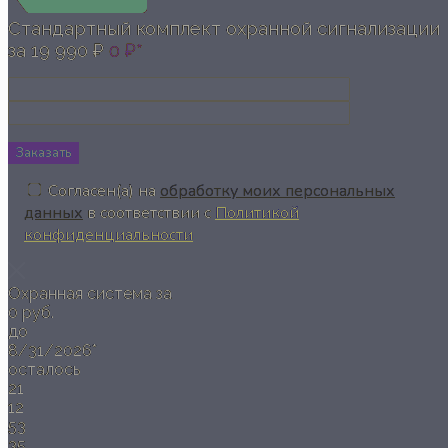
Стандартный комплект охранной сигнализации
за
19 990 ₽
0 ₽*
Заказать
Согласен(а) на
обработку моих персональных
данных
в соответствии с
Политикой
конфиденциальности
Охранная система за
0 руб.
до
8/31/2026*
осталось
21
12
53
34