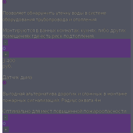
Позволяет обнаружить утечку воды в системе
оборудования трубопровода и отопления
Монтируются в ванных комнатах, кухнях, либо других
помещениях где есть риск подтопления.
-
0
+
3 400
руб.
Датчик дыма
Выгодная альтернатива дорогих и сложных в монтаже
пожарных сигнализаций. Радиус охвата 4м
Оптимально для мест повышенной пожароопасности
-
0
+