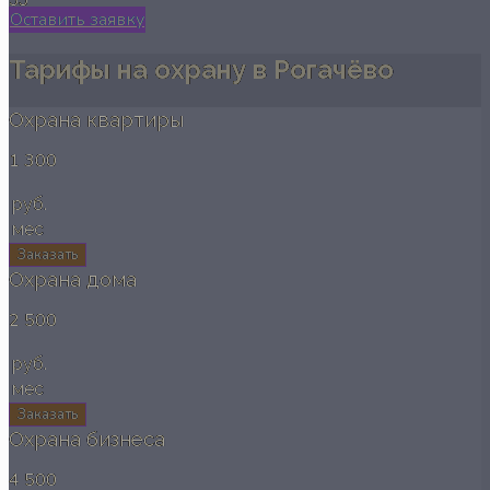
Оставить заявку
Тарифы на охрану в Рогачёво
Охрана квартиры
1 300
руб.
мес
Заказать
Охрана дома
2 500
руб.
мес
Заказать
Охрана бизнеса
4 500