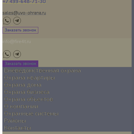
+7 499-648-71-30
sales@uvo-ohrana.ru
Заказать звонок
info@fire4t.ru
Заказать звонок
Вневедомственная охрана
Охрана квартиры
Охрана дома
Охрана бизнеса
Охрана объектов
О компании
Охранные системы
Районы
Контакты