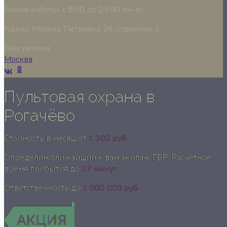
Время работы:
с 8:00 до 23:00 пн-вс
Адрес:
Москва, Петровка 26, строение 2
Ваш регион:
Москва
Пультовая охрана в
Рогачёво
Стоимость в месяц от
1 300 руб.
Определим ближайший к вам экипаж ГБР. Расчетное
время прибытия до
12 минут
Ответственность до
1 000 000 руб.