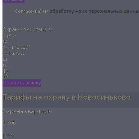
Согласен(а) на
обработку моих персональных данн
Охранная система за
0 руб.
до
8/31/2026*
осталось
21
12
45
57
Оставить заявку
Тарифы на охрану в Новосиньково
Охрана квартиры
1 300
руб.