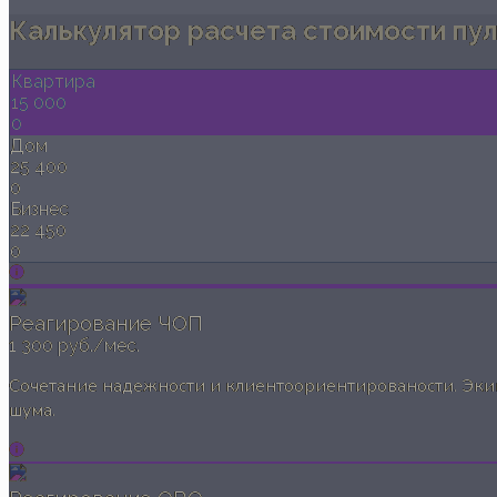
Калькулятор расчета стоимости пу
Квартира
15 000
0
Дом
25 400
0
Бизнес
22 450
0
Реагирование ЧОП
1 300 руб./мес.
Сочетание надежности и клиентоориентированости. Экип
шума.