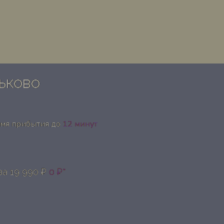
ьково
емя прибытия до
12 минут
за
19 990 ₽
0 ₽*