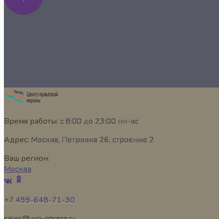
Время работы:
с 8:00 до 23:00 пн-вс
Адрес:
Москва, Петровка 26, строение 2
Ваш регион:
Москва
+7 499-648-71-30
sales@uvo-ohrana.ru