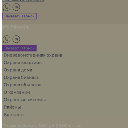
Заказать звонок
info@fire4t.ru
Заказать звонок
Вневедомственная охрана
Охрана квартиры
Охрана дома
Охрана бизнеса
Охрана объектов
О компании
Охранные системы
Районы
Контакты
Время работы:
с 8:00 до 23:00 пн-вс