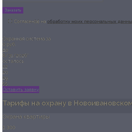
Заказать
Согласен(а) на
обработку моих персональных данн
Охранная система за
0 руб.
до
8/31/2026*
осталось
22
20
29
54
Оставить заявку
Тарифы на охрану в Новоивановско
Охрана квартиры
1 300