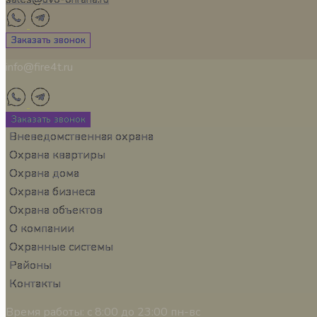
Заказать звонок
info@fire4t.ru
Заказать звонок
Вневедомственная охрана
Охрана квартиры
Охрана дома
Охрана бизнеса
Охрана объектов
О компании
Охранные системы
Районы
Контакты
Время работы:
с 8:00 до 23:00 пн-вс