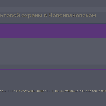
льтовой охраны в Новоивановском
аж ГБР из сотрудников ЧОП, внимательно отнесется к по