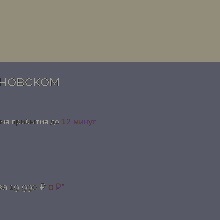
ановском
емя прибытия до
12 минут
за
19 990 ₽
0 ₽*