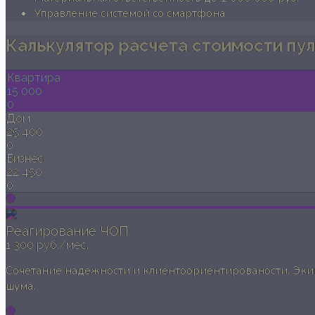
Управление системой со смартфона
Калькулятор расчета стоимости пу
Квартира
15 000
0
Дом
25 400
0
Бизнес
22 450
0
Реагирование ЧОП
1 300 руб./мес.
Сочетание надежности и клиентоориентированости. Экип
шума.