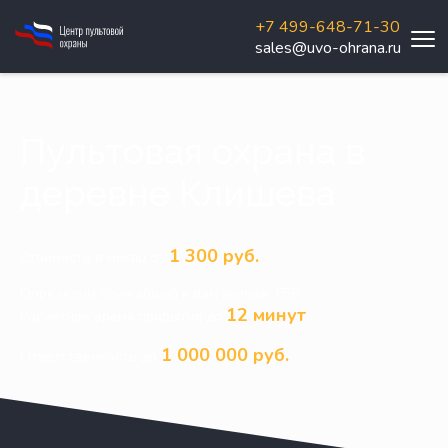
+7 499-648-71-30
sales@uvo-ohrana.ru
Пультовая охрана в
деревне Клишева
1 300 руб.
Стоимость в месяц от
Определим ближайший к вам экипаж ГБР.
12 минут
Расчетное время прибытия до
1 000 000 руб.
Ответственность до