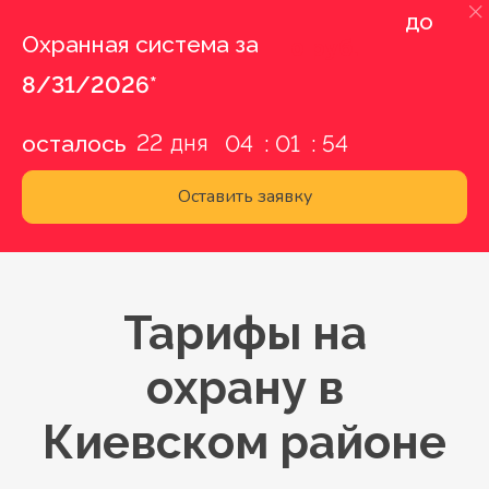
до
Охранная система за
0 руб.
8/31/2026*
22
осталось
04
01
53
Оставить заявку
Тарифы на
охрану в
Киевском районе