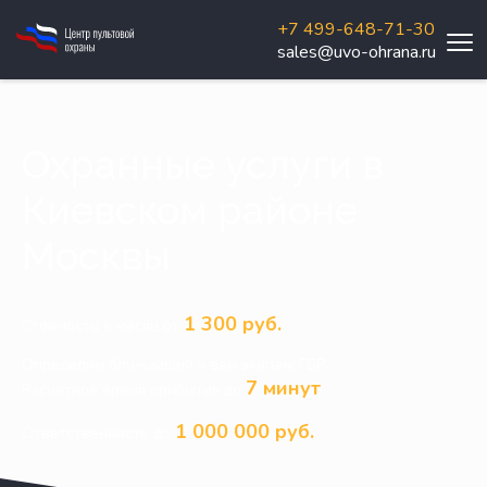
+7 499-648-71-30
sales@uvo-ohrana.ru
Охранные услуги в
Киевском районе
Москвы
1 300 руб.
Стоимость в месяц от
Определим ближайший к вам экипаж ГБР.
7 минут
Расчетное время прибытия до
1 000 000 руб.
Ответственность до