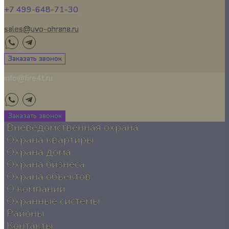
+7 499-648-71-30
sales@uvo-ohrana.ru
Заказать звонок
info@fire4t.ru
Заказать звонок
Вневедомственная охрана
Охрана квартиры
Охрана дома
Охрана бизнеса
Охрана объектов
О компании
Охранные системы
Районы
Контакты