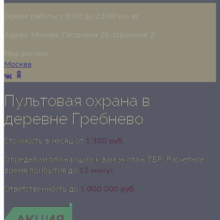
Время работы:
с 8:00 до 23:00 пн-вс
Адрес:
Москва, Петровка 26, строение 2
Ваш регион:
Москва
Пультовая охрана в
деревне Гребнево
Стоимость в месяц от
1 300 руб.
Определим ближайший к вам экипаж ГБР. Расчетное
время прибытия до
12 минут
Ответственность до
1 000 000 руб.