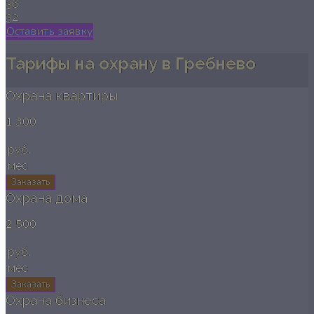
36
32
Оставить заявку
Тарифы на охрану в Гребнево
Охрана квартиры
1 300
руб.
мес
Заказать
Охрана дома
2 500
руб.
мес
Заказать
Охрана бизнеса