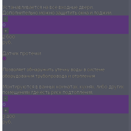
Устанавливается на все входные двери.
Дополнительно можно защитить окна и лоджии.
-
0
+
2 600
руб.
Датчик протечки
Позволяет обнаружить утечку воды в системе
оборудования трубопровода и отопления
Монтируются в ванных комнатах, кухнях, либо других
помещениях где есть риск подтопления.
-
0
+
3 400
руб.