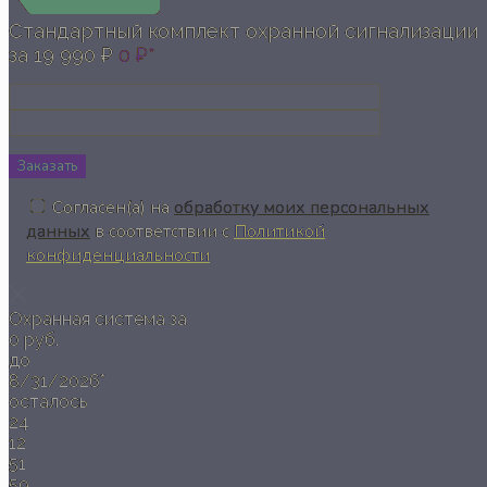
Стандартный комплект охранной сигнализации
за
19 990 ₽
0 ₽*
Заказать
Согласен(а) на
обработку моих персональных
данных
в соответствии с
Политикой
конфиденциальности
Охранная система за
0 руб.
до
8/31/2026*
осталось
24
12
51
58