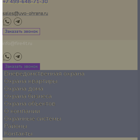
+7 499-648-71-30
sales@uvo-ohrana.ru
Заказать звонок
info@fire4t.ru
Заказать звонок
Вневедомственная охрана
Охрана квартиры
Охрана дома
Охрана бизнеса
Охрана объектов
О компании
Охранные системы
Районы
Контакты