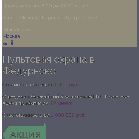
Время работы:
с 8:00 до 23:00 пн-вс
Адрес:
Москва, Петровка 26, строение 2
Ваш регион:
Москва
Пультовая охрана в
Федурново
Стоимость в месяц от
1 300 руб.
Определим ближайший к вам экипаж ГБР. Расчетное
время прибытия до
12 минут
Ответственность до
1 000 000 руб.