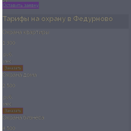
Оставить заявку
Тарифы на охрану в Федурново
Охрана квартиры
1 300
руб.
мес
Заказать
Охрана дома
2 500
руб.
мес
Заказать
Охрана бизнеса
4 500