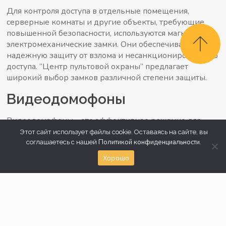
Для контроля доступа в отдельные помещения,
серверные комнаты и другие объекты, требующие
повышенной безопасности, используются магнитные и
электромеханические замки. Они обеспечивают
надежную защиту от взлома и несанкционированного
доступа. “Центр пультовой охраны” предлагает
широкий выбор замков различной степени защиты.
Видеодомофоны
Видеодомофоны – это эффективное решение для
контроля доступа в квартиры и частные дома в
Этот сайт использует файлы cookie. Оставаясь на сайте, вы
Дзержинском. Они позволяют видеть и слышать
Политикой конфиденциальности
соглашаетесь с нашей
.
посетителей, прежде чем открыть им дверь, что
Хорошо
повышает безопасность и комфорт. Современные
видеодомофоны оснащены функциями записи видео
и фото, а также возможностью удаленного
управления.
Системы распознавания