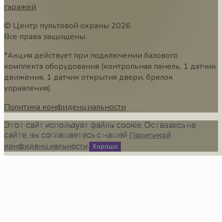
гаражей
© Центр пультовой охраны
2026
.
Все права защищены.
*Акция действует при подключении базового
комплекта оборудования (контрольная панель, 1 датчик
движения, 1 датчик открытия двери, брелок
управления)
Политика конфиденциальности
Этот сайт использует файлы cookie. Оставаясь на
Политикой
сайте, вы соглашаетесь с нашей
конфиденциальности
.
Хорошо