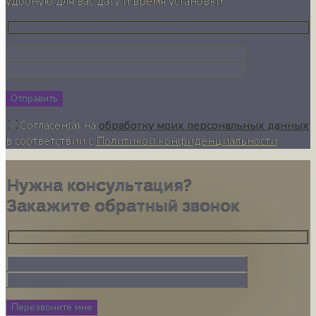
удобную для вас дату и время установки.
Отправить
Согласен(а) на
обработку моих персональных данных
в соответствии с
Политикой конфиденциальности
Нужна консультация?
Закажите обратный звонок
Перезвоните мне