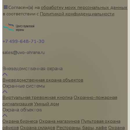
Согласен(а) на
обработку моих персональных данных
в соответствии с
Политикой конфиденциальности
+7 499-648-71-30
sales@uvo-ohrana.ru
Вневедомственная охрана
Вневедомственная охрана объектов
Охранные системы
Виртуальная тревожная кнопка
Охранно-пожарная
сигнализация
Умный дом
Охрана объектов
Охрана бизнеса
Охрана магазинов
Пультовая охрана
офисов
Охрана складов
Рестораны, бары, кафе
Охрана