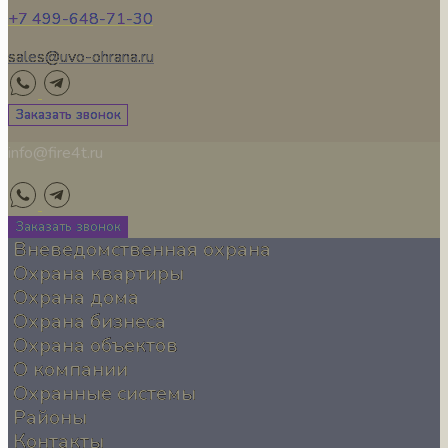
+7 499-648-71-30
sales@uvo-ohrana.ru
Заказать звонок
info@fire4t.ru
Заказать звонок
Вневедомственная охрана
Охрана квартиры
Охрана дома
Охрана бизнеса
Охрана объектов
О компании
Охранные системы
Районы
Контакты