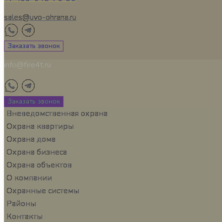
sales@uvo-ohrana.ru
Заказать звонок
info@fire4t.ru
Заказать звонок
Вневедомственная охрана
Охрана квартиры
Охрана дома
Охрана бизнеса
Охрана объектов
О компании
Охранные системы
Районы
Контакты