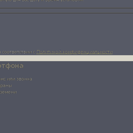
 соответствии с
Политикой конфиденциальности
ртфона
смс или звонка
храны
времени