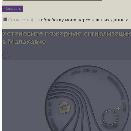
Заказать
Согласен(а) на
обработку моих персональных данных
в
Установите пожарную сигнализаци
в Малаховке