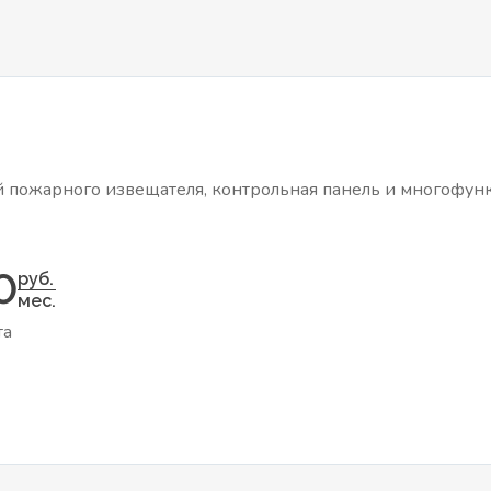
ей пожарного извещателя, контрольная панель и многофу
0
руб.
мес.
та