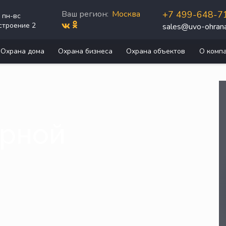
Ваш регион:
Москва
+7 499-648-7
0 пн-вс
строение 2
sales@uvo-ohrana
Охрана дома
Охрана бизнеса
Охрана объектов
О комп
рной