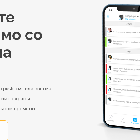
те
ямо со
на
 push, смс или звонка
тии с охраны
альном времени