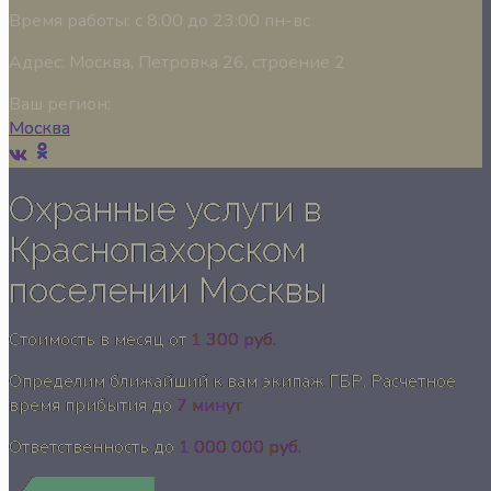
Время работы:
с 8:00 до 23:00 пн-вс
Адрес:
Москва, Петровка 26, строение 2
Ваш регион:
Москва
Охранные услуги в
Краснопахорском
поселении Москвы
Стоимость в месяц от
1 300 руб.
Определим ближайший к вам экипаж ГБР. Расчетное
время прибытия до
7 минут
Ответственность до
1 000 000 руб.