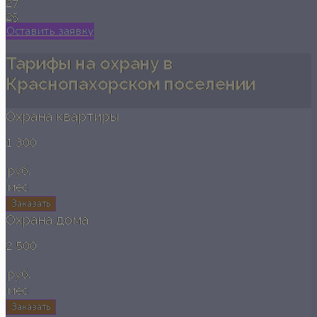
27
24
Оставить заявку
Тарифы на охрану в
Краснопахорском поселении
Охрана квартиры
1 300
руб.
мес
Заказать
Охрана дома
2 500
руб.
мес
Заказать