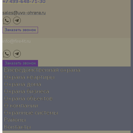
+7 499-648-71-30
sales@uvo-ohrana.ru
Заказать звонок
info@fire4t.ru
Заказать звонок
Вневедомственная охрана
Охрана квартиры
Охрана дома
Охрана бизнеса
Охрана объектов
О компании
Охранные системы
Районы
Контакты