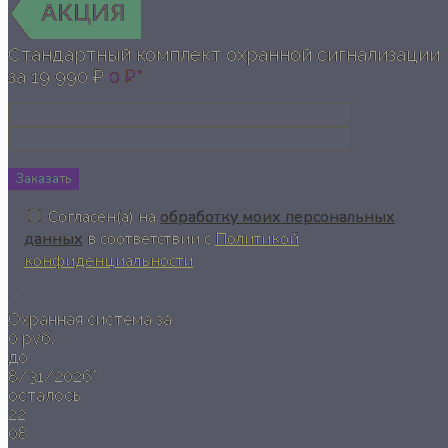
Стандартный комплект охранной сигнализации
за
19 990 ₽
0 ₽*
Заказать
Согласен(а) на
обработку моих персональных
данных
в соответствии с
Политикой
конфиденциальности
Охранная система за
0 руб.
до
8/31/2026*
осталось
22
08