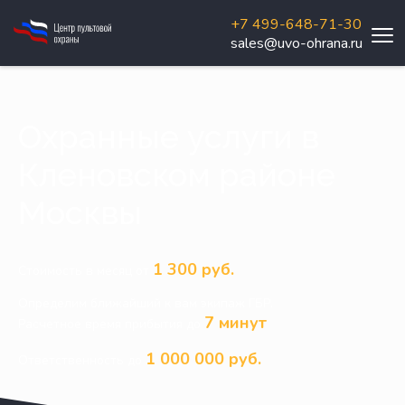
+7 499-648-71-30
sales@uvo-ohrana.ru
Охранные услуги в
Кленовском районе
Москвы
1 300 руб.
Стоимость в месяц от
Определим ближайший к вам экипаж ГБР.
7 минут
Расчетное время прибытия до
1 000 000 руб.
Ответственность до