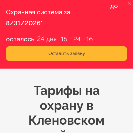
до
Охранная система за
0 руб.
8/31/2026*
24
осталось
15
24
15
Оставить заявку
Тарифы на
охрану в
Кленовском