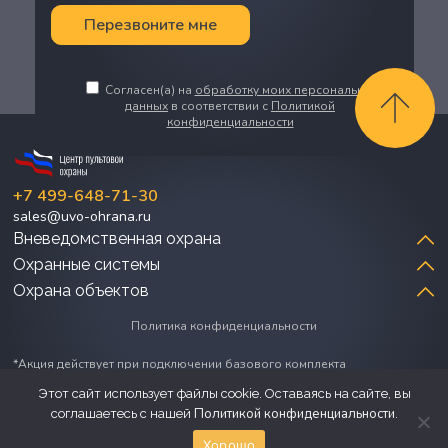
Перезвоните мне
Согласен(а) на
обработку моих персональных
данных
в соответствии с
Политикой
конфиденциальности
+7 499-648-71-30
sales@uvo-ohrana.ru
Вневедомственная охрана
Вневедомственная охрана объектов
Охранные системы
Виртуальная тревожная кнопка
Охрана объектов
Охранно-пожарная сигнализация
Охрана бизнеса
Умный дом
Политика конфиденциальности
Охрана магазинов
Пультовая охрана офисов
*Акция действует при подключении базового комплекта
Охрана складов
оборудования (контрольная панель, 1 датчик движения, 1 датчик
Рестораны, бары, кафе
Этот сайт использует файлы cookie. Оставаясь на сайте, вы
открытия двери, брелок управления)
Охрана гаражей
© Центр пультовой охраны
2026
.
Политикой конфиденциальности
соглашаетесь с нашей
.
Все права защищены.
Хорошо