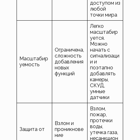
доступом из
любой
точки мира
Легко
масштабир
уется.
Можно
Ограничена,
начать с
сложность
сигнализаци
Масштабир
добавления
и и
уемость
новых
поэтапно
функций
добавлять
камеры,
СКУД,
умные
датчики
Взлом,
пожар,
протечки
Взлом и
воды,
Защита от
проникнове
утечка газа,
ние
несанкцион