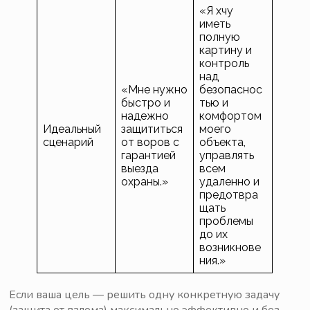
«Я хчу
иметь
полную
картину и
контроль
над
«Мне нужно
безопаснос
быстро и
тью и
надежно
комфортом
Идеальный
защититься
моего
сценарий
от воров с
объекта,
гарантией
управлять
выезда
всем
охраны.»
удаленно и
предотвра
щать
проблемы
до их
возникнове
ния.»
Если ваша цель — решить одну конкретную задачу