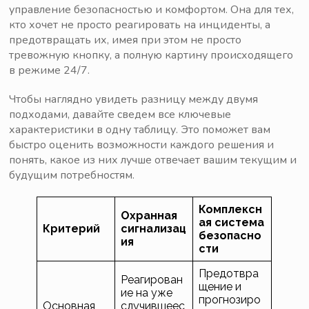
управление безопасностью и комфортом. Она для тех,
кто хочет не просто реагировать на инциденты, а
предотвращать их, имея при этом не просто
тревожную кнопку, а полную картину происходящего
в режиме 24/7.
Чтобы наглядно увидеть разницу между двумя
подходами, давайте сведем все ключевые
характеристики в одну таблицу. Это поможет вам
быстро оценить возможности каждого решения и
понять, какое из них лучше отвечает вашим текущим и
будущим потребностям.
Комплексн
Охранная
ая система
Критерий
сигнализац
безопасно
ия
сти
Предотвра
Реагирован
щение и
ие на уже
прогнозиро
Основная
случившеес