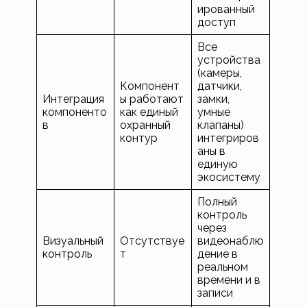
ированный
доступ
Все
устройства
(камеры,
Компонент
датчики,
Интеграция
ы работают
замки,
компоненто
как единый
умные
в
охранный
клапаны)
контур
интегриров
аны в
единую
экосистему
Полный
контроль
через
Визуальный
Отсутствуе
видеонаблю
контроль
т
дение в
реальном
времени и в
записи