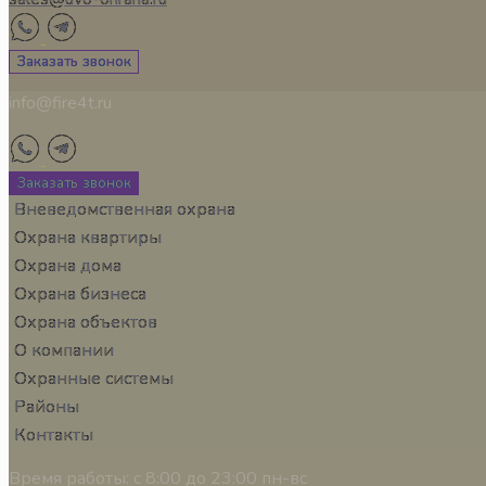
Заказать звонок
info@fire4t.ru
Заказать звонок
Вневедомственная охрана
Охрана квартиры
Охрана дома
Охрана бизнеса
Охрана объектов
О компании
Охранные системы
Районы
Контакты
Время работы:
с 8:00 до 23:00 пн-вс