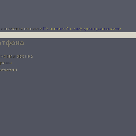
ых
в соответствии с
Политикой конфиденциальности
ртфона
смс или звонка
храны
времени