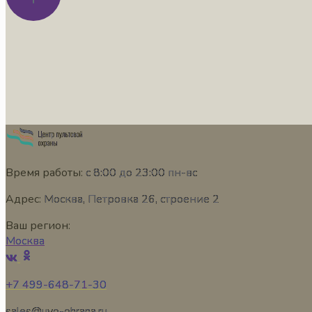
Время работы:
с 8:00 до 23:00 пн-вс
Адрес:
Москва, Петровка 26, строение 2
Ваш регион:
Москва
+7 499-648-71-30
sales@uvo-ohrana.ru